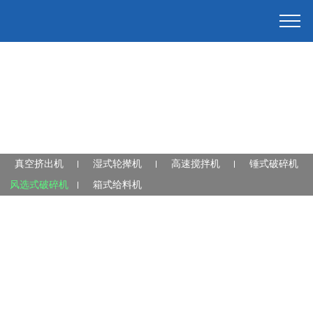
真空挤出机
湿式轮撵机
高速搅拌机
锤式破碎机
风选式破碎机
箱式给料机