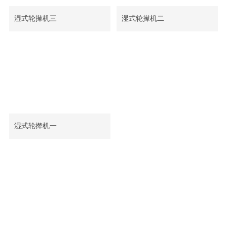
湿式轮撵机三
湿式轮撵机二
湿式轮撵机一