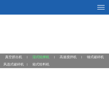
真空挤出机
湿式轮撵机
高速搅拌机
锤式破碎机
风选式破碎机
箱式给料机